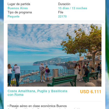
Lugar de partida
Duración
Buenos Aires
15 días / 13 noches
Tipo de programa
File
Paquete
22170
Costa Amalfitana, Puglia y Basilicata
USD 6.111
con Roma
• Pasaje aéreo en clase económica Buenos