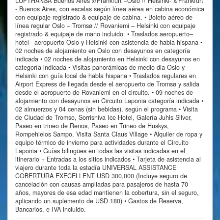
LUFTHANSA Buenos Aires x/Frankfurt –Oslo // Helsinki- x/Frankfurt
- Buenos Aires, con escalas según línea aérea en cabina económica
con equipaje registrado & equipaje de cabina. • Boleto aéreo de
línea regular Oslo – Tromsø // Rovaniemi – Helsinki con equipaje
registrado & equipaje de mano incluido. • Traslados aeropuerto–
hotel– aeropuerto Oslo y Helsinki con asistencia de habla hispana •
02 noches de alojamiento en Oslo con desayunos en categoría
indicada • 02 noches de alojamiento en Helsinki con desayunos en
categoría indicada • Visitas panorámicas de medio dia Oslo y
Helsinki con guía local de habla hispana • Traslados regulares en
Airport Express de llegada desde el aeropuerto de Tromsø y salida
desde el aeropuerto de Rovaniemi en el circuito. • 09 noches de
alojamiento con desayunos en Circuito Laponia categoría indicada •
02 almuerzos y 04 cenas (sin bebidas), según el programa • Visita
de Ciudad de Tromso, Sorrisniva Ice Hotel, Galería Juhls Silver,
Paseo en trineo de Renos, Paseo en Trineo de Huskys,
Rompehielos Sampo, Visita Santa Claus Village • Alquiler de ropa y
equipo térmico de invierno para actividades durante el Circuito
Laponia • Guías bilingües en todas las visitas indicadas en el
itinerario + Entradas a los sitios indicados • Tarjeta de asistencia al
viajero durante toda la estadía UNIVERSAL ASSISTANCE
COBERTURA EXECELLENT USD 300,000 (Incluye seguro de
cancelación con causas ampliadas para pasajeros de hasta 70
años, mayores de esa edad mantienen la cobertura, sin el seguro,
aplicando un suplemento de USD 180) • Gastos de Reserva,
Bancarios, e IVA incluido.