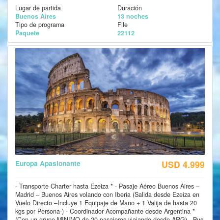
Lugar de partida
Duración
Buenos Aires
13 noches
Tipo de programa
File
Paquete
22112
Europa Apasionante
USD 4.999
- Transporte Charter hasta Ezeiza * - Pasaje Aéreo Buenos Aires –
Madrid – Buenos Aires volando con Iberia (Salida desde Ezeiza en
Vuelo Directo –Incluye 1 Equipaje de Mano + 1 Valija de hasta 20
kgs por Persona-) - Coordinador Acompañante desde Argentina *
(Con un grupo MINIMO de 20 pasajeros viajando desde ARG) - Bus