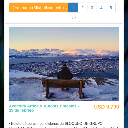
Ordenado (Alfabeticamente)
1
2
3
4
5
>>
Aventura Ártica & Auroras Boreales -
USD 9.790
23 de febrero
• Boleto aéreo con condiciones de BLOQUEO DE GRUPO