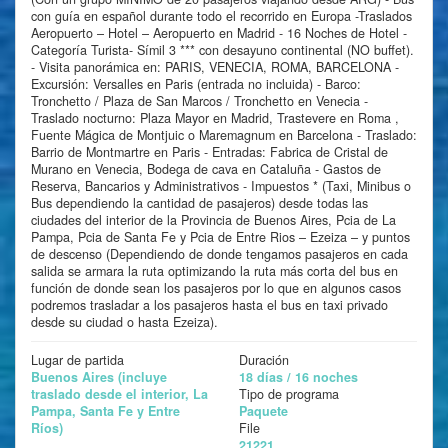
con guía en español durante todo el recorrido en Europa -Traslados
Aeropuerto – Hotel – Aeropuerto en Madrid - 16 Noches de Hotel -
Categoría Turista- Símil 3 *** con desayuno continental (NO buffet).
- Visita panorámica en: PARIS, VENECIA, ROMA, BARCELONA -
Excursión: Versalles en Paris (entrada no incluida) - Barco:
Tronchetto / Plaza de San Marcos / Tronchetto en Venecia -
Traslado nocturno: Plaza Mayor en Madrid, Trastevere en Roma ,
Fuente Mágica de Montjuic o Maremagnum en Barcelona - Traslado:
Barrio de Montmartre en Paris - Entradas: Fabrica de Cristal de
Murano en Venecia, Bodega de cava en Cataluña - Gastos de
Reserva, Bancarios y Administrativos - Impuestos * (Taxi, Minibus o
Bus dependiendo la cantidad de pasajeros) desde todas las
ciudades del interior de la Provincia de Buenos Aires, Pcia de La
Pampa, Pcia de Santa Fe y Pcia de Entre Rios – Ezeiza – y puntos
de descenso (Dependiendo de donde tengamos pasajeros en cada
salida se armara la ruta optimizando la ruta más corta del bus en
función de donde sean los pasajeros por lo que en algunos casos
podremos trasladar a los pasajeros hasta el bus en taxi privado
desde su ciudad o hasta Ezeiza).
Lugar de partida
Duración
Buenos Aires (incluye
18 días / 16 noches
traslado desde el interior, La
Tipo de programa
Pampa, Santa Fe y Entre
Paquete
Ríos)
File
21221