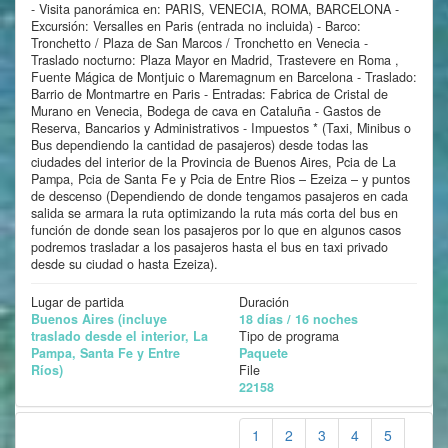
- Visita panorámica en: PARIS, VENECIA, ROMA, BARCELONA -
Excursión: Versalles en Paris (entrada no incluida) - Barco:
Tronchetto / Plaza de San Marcos / Tronchetto en Venecia -
Traslado nocturno: Plaza Mayor en Madrid, Trastevere en Roma ,
Fuente Mágica de Montjuic o Maremagnum en Barcelona - Traslado:
Barrio de Montmartre en Paris - Entradas: Fabrica de Cristal de
Murano en Venecia, Bodega de cava en Cataluña - Gastos de
Reserva, Bancarios y Administrativos - Impuestos * (Taxi, Minibus o
Bus dependiendo la cantidad de pasajeros) desde todas las
ciudades del interior de la Provincia de Buenos Aires, Pcia de La
Pampa, Pcia de Santa Fe y Pcia de Entre Rios – Ezeiza – y puntos
de descenso (Dependiendo de donde tengamos pasajeros en cada
salida se armara la ruta optimizando la ruta más corta del bus en
función de donde sean los pasajeros por lo que en algunos casos
podremos trasladar a los pasajeros hasta el bus en taxi privado
desde su ciudad o hasta Ezeiza).
Lugar de partida
Duración
Buenos Aires (incluye
18 días / 16 noches
traslado desde el interior, La
Tipo de programa
Pampa, Santa Fe y Entre
Paquete
Ríos)
File
22158
1
2
3
4
5