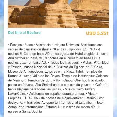
Del Nilo al Bósforo
USD 5.251
• Pasajes aéreos • Asistencia al viajero Universal Assistance con
seguro de cancelación (hasta 70 años cumplidos). EGIPTO • 4
noches El Cairo en base AD en categoría de Hotel elegido, 1 noche
Abu Simbel en base MP, 3 noches en el crucero en base PC, 1
noches Luxor en base AD. • Todos los traslados. • Vistas: Pirámides
y Esfinge, Museo Nacional de la Civilización Egipcia en El Cairo,
Museo de Antigüedades Egipcias en la Plaza Tahri, Templos de
Karnak & Luxor, Valle de los Reyes, Templo de Hatshepsut Colosos
de Memnon, Templos de Edfu y Kom Ombo, Obelisco Inacabado,
paseo en felucca, Abu Simbel en bus con sonido y luces. • Guía de
habla hispana para todas las visitas. • Vuelos Cairo/Aswan/
Luxor/Cairo. • Asistencia en español durante el tour. • Visa. •
Propinas. TURQUÍA • 04 noches de alojamiento en Estambul con
desayuno. • Traslados Aeropuerto Internacional Estambul - Hotel -
Aeropuerto Internacional Estambul. • 2 visitas de medio día. I•
ngreso a Santa Sophia