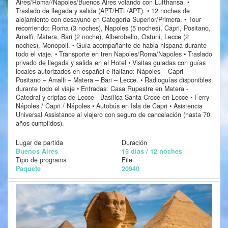
Aires/Roma//Napoles/Buenos Aires volando con Lufthansa. •
Traslado de llegada y salida (APT/HTL/APT). • 12 noches de
alojamiento con desayuno en Categoría Superior/Primera. • Tour
recorriendo: Roma (3 noches), Napoles (5 noches), Capri, Positano,
Amalfi, Matera, Bari (2 noche), Alberobello, Ostuni, Lecce (2
noches), Monopoli. • Guía acompañante de habla hispana durante
todo el viaje. • Transporte en tren Napoles/Roma/Napoles • Traslado
privado de llegada y salida en el Hotel • Visitas guiadas con guías
locales autorizados en español e italiano: Nápoles – Capri –
Positano – Amalfi – Matera – Bari – Lecce. • Radioguías disponibles
durante todo el viaje • Entradas: Casa Rupestre en Matera -
Catedral y criptas de Lecce - Basílica Santa Croce en Lecce • Ferry
Nápoles / Capri / Nápoles • Autobús en Isla de Capri • Asistencia
Universal Assistance al viajero con seguro de cancelación (hasta 70
años cumplidos).
Lugar de partida
Duración
Buenos Aires
15 días / 12 noches
Tipo de programa
File
Paquete
20940